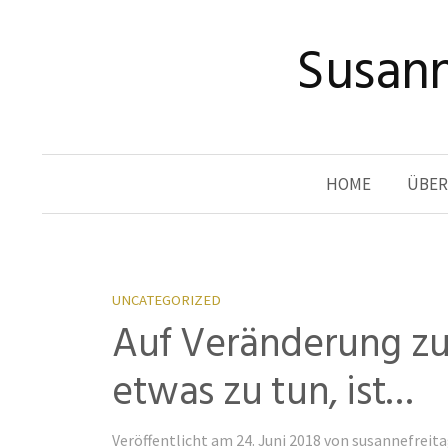
Zum
Susann
Inhalt
überspringen
HOME
ÜBER
UNCATEGORIZED
Auf Veränderung zu 
etwas zu tun, ist…
Veröffentlicht
am
24. Juni 2018
von
susannefreit